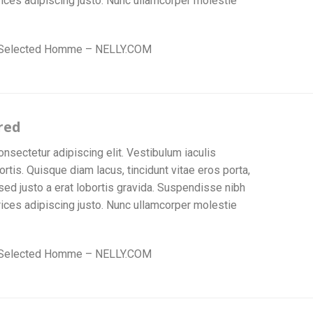
ltrices adipiscing justo. Nunc ullamcorper molestie
 Selected Homme – NELLY.COM
red
nsectetur adipiscing elit. Vestibulum iaculis
is. Quisque diam lacus, tincidunt vitae eros porta,
sed justo a erat lobortis gravida. Suspendisse nibh
ltrices adipiscing justo. Nunc ullamcorper molestie
 Selected Homme – NELLY.COM