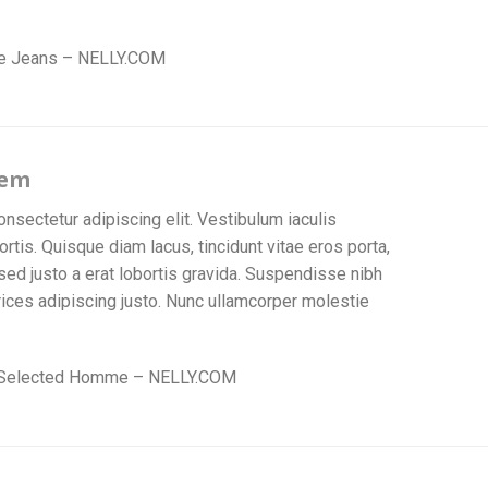
e Jeans – NELLY.COM
tem
nsectetur adipiscing elit. Vestibulum iaculis
is. Quisque diam lacus, tincidunt vitae eros porta,
sed justo a erat lobortis gravida. Suspendisse nibh
ltrices adipiscing justo. Nunc ullamcorper molestie
 Selected Homme – NELLY.COM