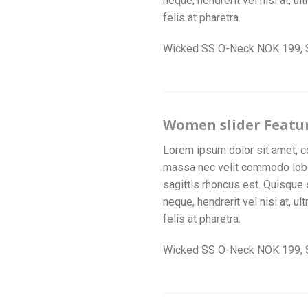
neque, hendrerit vel nisi at, u
felis at pharetra.
Wicked SS O-Neck NOK 199,
Women slider Featu
Lorem ipsum dolor sit amet, co
massa nec velit commodo lobort
sagittis rhoncus est. Quisque 
neque, hendrerit vel nisi at, u
felis at pharetra.
Wicked SS O-Neck NOK 199,